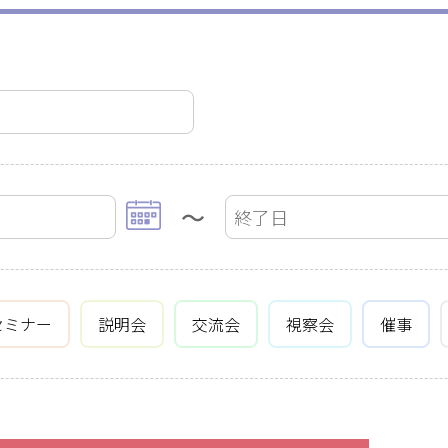
～
セミナー
説明会
交流会
視察会
催事