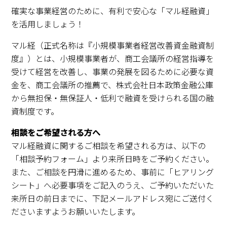
求職・採用・人材育成をしたい、セミナーで学びたい
確実な事業経営のために、有利で安心な「マル経融資」
採用情報
相談予約
お問合せ
原産地証明など証明を取得したい
を活用しましょう！
その他経営相談
マル経（正式名称は『小規模事業者経営改善資金融資制
053-452-1111
度』）とは、小規模事業者が、商工会議所の経営指導を
（代表）
受けて経営を改善し、事業の発展を図るために必要な資
8:30～18:00（土日祝休）
金を、商工会議所の推薦で、株式会社日本政策金融公庫
から無担保・無保証人・低利で融資を受けられる国の融
資制度です。
相談をご希望される方へ
マル経融資に関するご相談を希望される方は、以下の
「相談予約フォーム」より来所日時をご予約ください。
また、ご相談を円滑に進めるため、事前に「ヒアリング
シート」へ必要事項をご記入のうえ、ご予約いただいた
来所日の前日までに、下記メールアドレス宛にご送付く
ださいますようお願いいたします。