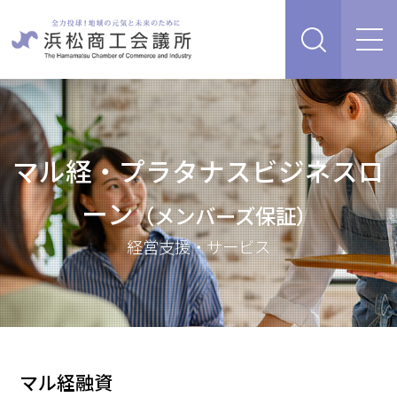
経営支援・サービス
販路を開拓したい、新商品・サービス・技術を開発し
検定試験
たい
マル経・プラタナスビジネスロ
人脈・ネットワークを広げたい
ーン
セミナー・イベント情報
（メンバーズ保証）
経営について相談したい（経営安定、専門家相談な
ど）
経営支援・サービス
浜松商工会議所について
創業、事業承継について相談したい
資金を調達したい
補助金を活用したい
あらゆるリスクに備えたい、福利厚生を充実させたい
入会案内
申請書類
情報収集したい、自社PRをしたい
マル経融資