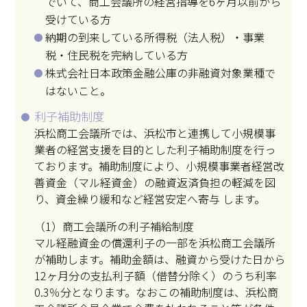
でいて、商工会議所の経営指導を6ヶ月以前から
受けている方
納期の到来している所得税（法人税）・事業
税・住民税を完納している方
株式会社日本政策金融公庫の非融資対象業種で
はないこと。
利子補助制度
浜松商工会議所では、浜松市と連携して小規模事
業者の経営支援を目的とした利子補助制度を行っ
ております。補助制度により、小規模事業者経営改
善資金（マル経資金）の融資返済負担の軽減を図
り、資金繰り緩和など経営安定へ寄与 します。
（1）商工会議所の利子補給制度
マル経融資金の償還利子の一部を浜松商工会議所
が補助します。補助金額は、融資から受けた日から
12ヶ月分の支払利子額（借替分除く）のうち利率
0.3％分となります。なおこの補助制度は、浜松商