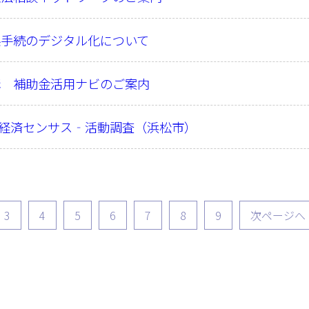
係手続のデジタル化について
構 補助金活用ナビのご案内
 経済センサス‐活動調査（浜松市）
3
4
5
6
7
8
9
次ページへ 