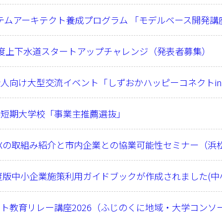
ステムアーキテクト養成プログラム 「モデルベース開発
度上下水道スタートアップチャレンジ（発表者募集）
人向け大型交流イベント「しずおかハッピーコネクトi
科短期大学校「事業主推薦選抜」
Xの取組み紹介と市内企業との協業可能性セミナー（浜
年度版中小企業施策利用ガイドブックが作成されました(中
ト教育リレー講座2026（ふじのくに地域・大学コンソ