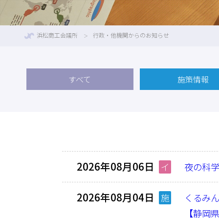
浜松商工会議所
行政・他機関からのお知らせ
すべて
施策情報
2026年08月06日
イ
夜の科学
2026年08月04日
施
くるみん
【静岡県