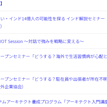
内】
い・インド14億人の可能性を探る インド解説セミナー
会）
 SWOT Session 〜対話で強みを戦略に変える〜
オープンセミナー「どうする？海外で生活習慣病が心配
）
オープンセミナー「どうする？駐在員や出張者が所在不
在外企業協会）
ステムアーキテクト養成プログラム「アーキテクト入門講