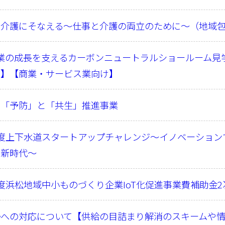
の介護にそなえる～仕事と介護の両立のために～（地域
業の成長を支えるカーボンニュートラルショールーム見学
け】【商業・サービス業向け】
の「予防」と「共生」推進事業
年度上下水道スタートアップチャレンジ～イノベーション
の新時代～
度浜松地域中小ものづくり企業IoT化促進事業費補助金
勢への対応について【供給の目詰まり解消のスキームや