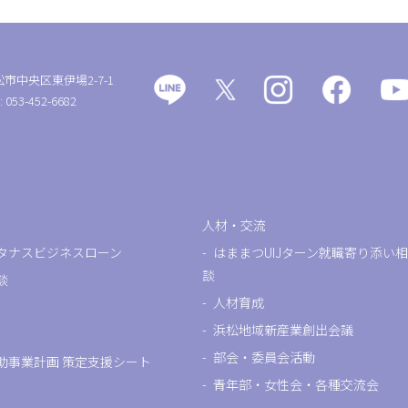
松市中央区東伊場2-7-1
: 053-452-6682
人材・交流
タナスビジネスローン
はままつUIJターン就職寄り添い相
談
談
人材育成
浜松地域新産業創出会議
部会・委員会活動
助事業計画 策定支援シート
青年部・女性会・各種交流会