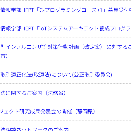
情報学部HEPT『C-プログラミングコース+1』募集受
情報学部HEPT『IoTシステムアーキテクト養成プログ
型インフルエンザ等対策行動計画（改定案） に対する
松市）
取引適正化法(取適法)について(公正取引委員会)
保法に関するご案内（法務省）
ロジェクト研究成果発表会の開催（静岡県）
止法相談ネットワークのご案内