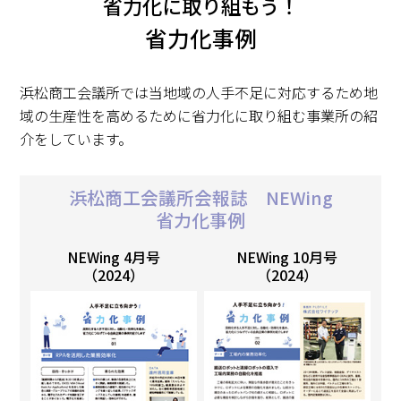
省力化に取り組もう！
求職・採用・人材育成をしたい、セミナーで学びたい
省力化事例
採用情報
相談予約
お問合せ
原産地証明など証明を取得したい
その他経営相談
浜松商工会議所では当地域の人手不足に対応するため地
053-452-1111
（代表）
域の生産性を高めるために省力化に取り組む事業所の紹
8:30～18:00（土日祝休）
介をしています。
浜松商工会議所会報誌 NEWing
省力化事例
NEWing 4月号
NEWing 10月号
（2024）
（2024）