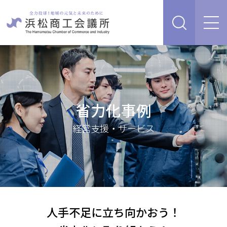
経営支援・サービス
販路を開拓したい、新商品・サービス・技術を開発し
検定試験
たい
省力化事例
人脈・ネットワークを広げたい
セミナー・イベント情報
経営について相談したい（経営安定、専門家相談な
経営支援・サービス
ど）
浜松商工会議所について
創業、事業承継について相談したい
資金を調達したい
補助金を活用したい
あらゆるリスクに備えたい、福利厚生を充実させたい
入会案内
申請書類
人手不足に立ち向かおう！
情報収集したい、自社PRをしたい