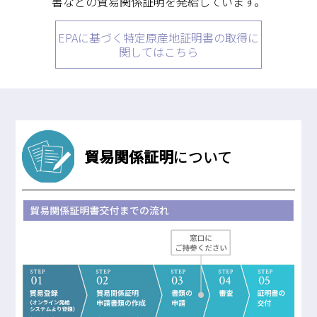
書などの貿易関係証明を発給しています。
求職・採用・人材育成をしたい、セミナーで学びたい
採用情報
相談予約
お問合せ
原産地証明など証明を取得したい
EPAに基づく特定原産地証明書の取得に
関してはこちら
その他経営相談
053-452-1111
（代表）
8:30～18:00（土日祝休）
貿易関係証明
について