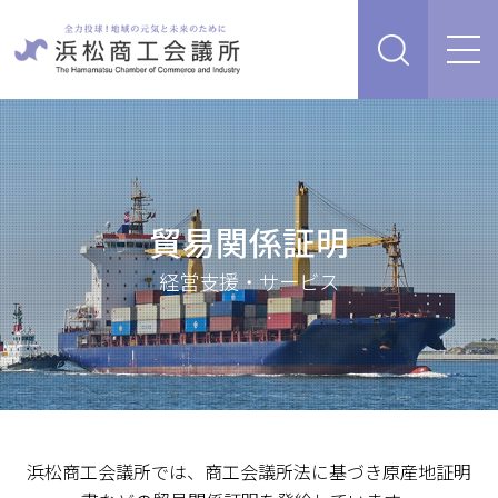
経営支援・サービス
販路を開拓したい、新商品・サービス・技術を開発し
検定試験
たい
貿易関係証明
人脈・ネットワークを広げたい
セミナー・イベント情報
経営について相談したい（経営安定、専門家相談な
経営支援・サービス
ど）
浜松商工会議所について
創業、事業承継について相談したい
資金を調達したい
補助金を活用したい
あらゆるリスクに備えたい、福利厚生を充実させたい
入会案内
申請書類
浜松商工会議所では、商工会議所法に基づき原産地証明
情報収集したい、自社PRをしたい