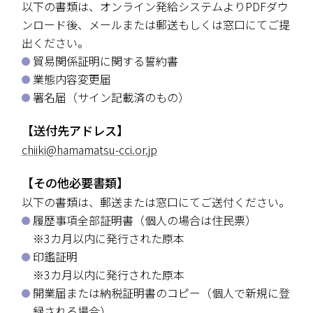
以下の書類は、オンライン発給システムよりPDFダウ
ンロード後、メールまたは郵送もしくは窓口にてご提
出ください。
貿易関係証明に関する誓約書
業態内容変更届
署名届（サイン記載済のもの）
【送付先アドレス】
chiiki@hamamatsu-cci.or.jp
【その他必要書類】
以下の書類は、郵送または窓口にてご送付ください。
履歴事項全部証明書（個人の場合は住民票）
※3カ月以内に発行された原本
印鑑証明
※3カ月以内に発行された原本
開業届または納税証明書のコピー（個人で新規に登
録される場合）