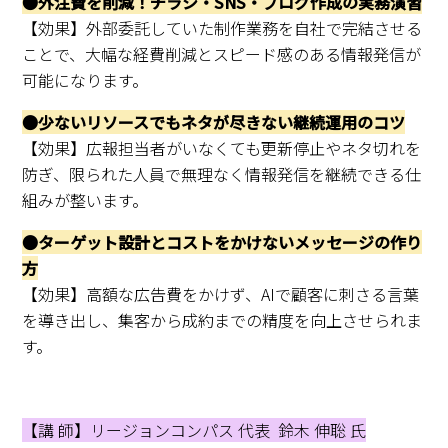
●外注費を削減！チラシ・SNS・ブログ作成の実務演習
【効果】外部委託していた制作業務を自社で完結させる
ことで、大幅な経費削減とスピード感のある情報発信が
可能になります。
●少ないリソースでもネタが尽きない継続運用のコツ
【効果】広報担当者がいなくても更新停止やネタ切れを
防ぎ、限られた人員で無理なく情報発信を継続できる仕
組みが整います。
●ターゲット設計とコストをかけないメッセージの作り
方
【効果】高額な広告費をかけず、AIで顧客に刺さる言葉
を導き出し、集客から成約までの精度を向上させられま
す。
【講 師】リージョンコンパス 代表 鈴木 伸聡 氏