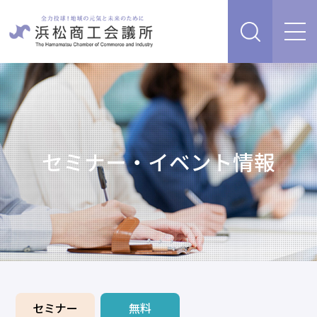
経営支援・サービス
販路を開拓したい、新商品・サービス・技術を開発し
検定試験
たい
人脈・ネットワークを広げたい
セミナー・イベント情報
セミナー・イベント情報
経営について相談したい（経営安定、専門家相談な
ど）
浜松商工会議所について
創業、事業承継について相談したい
資金を調達したい
補助金を活用したい
あらゆるリスクに備えたい、福利厚生を充実させたい
入会案内
申請書類
情報収集したい、自社PRをしたい
セミナー
無料