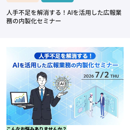
求職・採用・人材育成をしたい、セミナーで学びたい
人手不足を解消する！AIを活用した広報業
採用情報
相談予約
お問合せ
原産地証明など証明を取得したい
務の内製化セミナー
その他経営相談
053-452-1111
（代表）
8:30～18:00（土日祝休）
こんなお悩みありませんか？