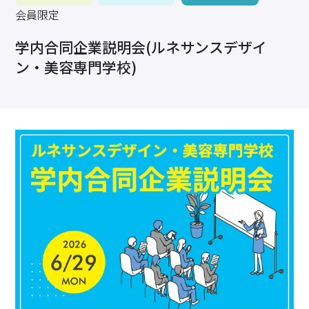
求職・採用・人材育成をしたい、セミナーで学びたい
会員限定
採用情報
相談予約
お問合せ
原産地証明など証明を取得したい
学内合同企業説明会(ルネサンスデザイ
その他経営相談
ン・美容専門学校)
053-452-1111
（代表）
8:30～18:00（土日祝休）