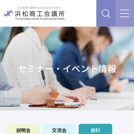
経営支援・サービス
販路を開拓したい、新商品・サービス・技術を開発し
検定試験
たい
人脈・ネットワークを広げたい
セミナー・イベント情報
セミナー・イベント情報
経営について相談したい（経営安定、専門家相談な
ど）
浜松商工会議所について
創業、事業承継について相談したい
資金を調達したい
補助金を活用したい
あらゆるリスクに備えたい、福利厚生を充実させたい
入会案内
申請書類
情報収集したい、自社PRをしたい
説明会
交流会
無料