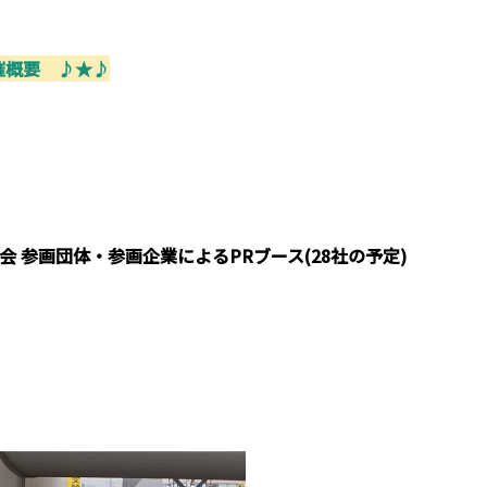
催概要 ♪★♪
会 参画団体・参画企業
による
PR
ブース
(
28
社の予定
)