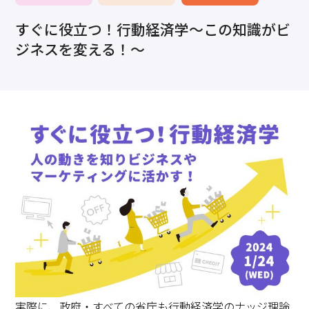
求職・採用・人材育成をしたい、セミナーで学びたい
すぐに役立つ！行動経済学～この知識がビ
採用情報
相談予約
お問合せ
原産地証明など証明を取得したい
ジネスを変える！～
その他経営相談
053-452-1111
（代表）
8:30～18:00（土日祝休）
実際に、政府・すべての省庁も行動経済学のナッジ理論