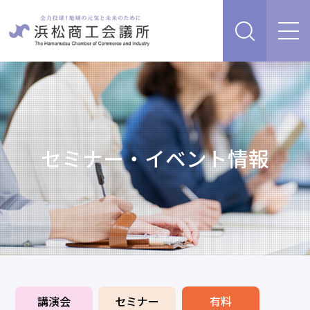
経営支援・サービス
販路を開拓したい、新商品・サービス・技術を開発し
検定試験
たい
人脈・ネットワークを広げたい
セミナー・イベント情報
セミナー・イベント情報
経営について相談したい（経営安定、専門家相談な
ど）
浜松商工会議所について
創業、事業承継について相談したい
資金を調達したい
補助金を活用したい
あらゆるリスクに備えたい、福利厚生を充実させたい
入会案内
申請書類
情報収集したい、自社PRをしたい
講演会
セミナー
有料