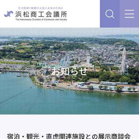
経営支援・サービス
販路を開拓したい、新商品・サービス・技術を開発し
検定試験
たい
人脈・ネットワークを広げたい
お知らせ
セミナー・イベント情報
経営について相談したい（経営安定、専門家相談な
ど）
浜松商工会議所について
創業、事業承継について相談したい
資金を調達したい
補助金を活用したい
あらゆるリスクに備えたい、福利厚生を充実させたい
入会案内
申請書類
情報収集したい、自社PRをしたい
宿泊・観光・直虎関連施設との展示商談会