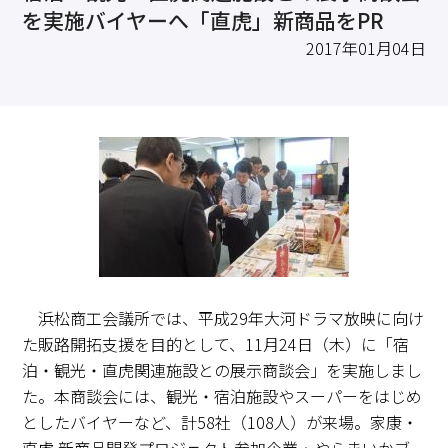
求職・採用・人材育成をしたい、セミナーで学びたい
を実施バイヤーへ「直虎」新商品をPR
採用情報
相談予約
お問合せ
原産地証明など証明を取得したい
2017年01月04日
その他経営相談
053-452-1111
（代表）
8:30～18:00（土日祝休）
浜松商工会議所では、平成29年大河ドラマ放映に向け
た販路開拓支援を目的として、11月24日（木）に「宿
泊・観光・直虎関連施設との展示商談会」を実施しまし
た。本商談会には、観光・宿泊施設やスーパーをはじめ
としたバイヤーなど、計58社（108人）が来場。家康・