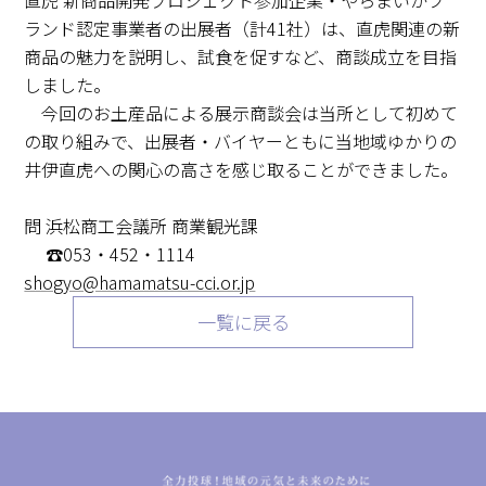
直虎 新商品開発プロジェクト参加企業・やらまいかブ
ランド認定事業者の出展者（計41社）は、直虎関連の新
商品の魅力を説明し、試食を促すなど、商談成立を目指
しました。
今回のお土産品による展示商談会は当所として初めて
の取り組みで、出展者・バイヤーともに当地域ゆかりの
井伊直虎への関心の高さを感じ取ることができました。
問 浜松商工会議所 商業観光課
☎053・452・1114
shogyo@hamamatsu-cci.or.jp
一覧に戻る