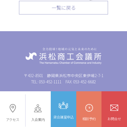
一覧に戻る
〒432-8501 静岡県浜松市中央区東伊場2-7-1
TEL: 053-452-1111 FAX: 053-452-6682
貸会議室申込
© 浜松商工会議所
相談予約
お問合せ
アクセス
入会案内
[Hamamatsu Chamber of Commerce and Industry]