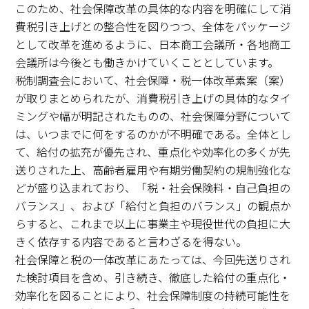
このため、社会保障改革の具体的な内容を明確にして消
費税引き上げとの整合性を図りつつ、全体をパッケージ
として改革を進めるように、日本商工会議所・各地商工
会議所は今後とも働きかけていくこととしています。
税制調査会において、社会保障・税一体改革素案（案）
が取りまとめられたが、消費税引き上げの具体的なタイ
ミングや幅が明記されたものの、社会保障分野について
は、いつまでに何をするのかが不明確である。全体とし
て、給付の拡充が優先され、重点化や効率化の多くが先
送りされた上、高齢者雇用や有期労働契約の規制強化な
どが盛り込まれており、「税・社会保険料・自己負担の
バランス」、および「給付と負担のバランス」の観点か
らすると、これまで以上に事業主や現役世代の負担に大
きく依存する内容であると言わざるを得ない。
社会保障と税の一体改革にあたっては、今回先送りされ
た検討項目を含め、引き続き、徹底した給付の重点化・
効率化を図ることにより、社会保障制度の持続可能性を