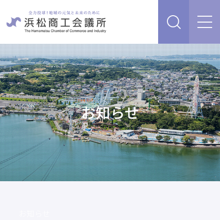
経営支援・サービス
販路を開拓したい、新商品・サービス・技術を開発し
検定試験
たい
人脈・ネットワークを広げたい
お知らせ
セミナー・イベント情報
経営について相談したい（経営安定、専門家相談な
ど）
浜松商工会議所について
創業、事業承継について相談したい
資金を調達したい
補助金を活用したい
あらゆるリスクに備えたい、福利厚生を充実させたい
入会案内
申請書類
情報収集したい、自社PRをしたい
お知らせ