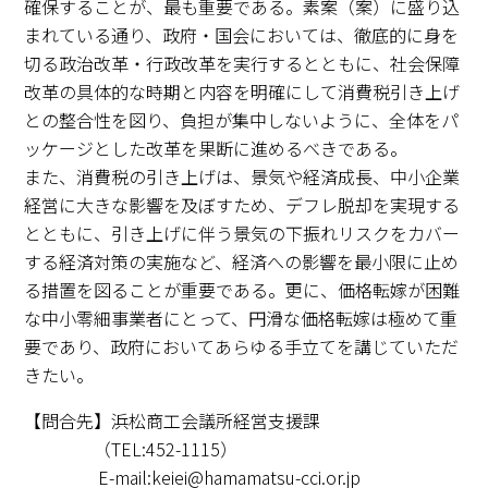
確保することが、最も重要である。素案（案）に盛り込
まれている通り、政府・国会においては、徹底的に身を
切る政治改革・行政改革を実行するとともに、社会保障
改革の具体的な時期と内容を明確にして消費税引き上げ
との整合性を図り、負担が集中しないように、全体をパ
ッケージとした改革を果断に進めるべきである。
また、消費税の引き上げは、景気や経済成長、中小企業
経営に大きな影響を及ぼすため、デフレ脱却を実現する
とともに、引き上げに伴う景気の下振れリスクをカバー
する経済対策の実施など、経済への影響を最小限に止め
る措置を図ることが重要である。更に、価格転嫁が困難
な中小零細事業者にとって、円滑な価格転嫁は極めて重
要であり、政府においてあらゆる手立てを講じていただ
きたい。
【問合先】浜松商工会議所経営支援課
（TEL:452-1115）
E-mail:keiei@hamamatsu-cci.or.jp