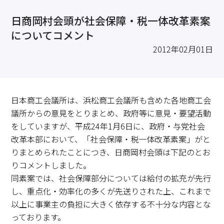
求職・採用・人材育成をしたい、セミナーで学びたい
日商岡村会頭が社会保障・税一体改革素案
採用情報
相談予約
お問合せ
原産地証明など証明を取得したい
についてコメント
その他経営相談
2012年02月01日
053-452-1111
（代表）
8:30～18:00（土日祝休）
日本商工会議所は、浜松商工会議所も含めた各地商工会
議所からの意見をとりまとめ、政府等に意見・要望活動
をしていますが、平成24年1月6日に、政府・与党社会
改革本部において、「社会保障・税一体改革素案」がと
りまとめられたことにつき、日商岡村会頭は下記のとお
りコメントしました。
同素案では、社会保障部分については給付の拡充が先行
し、重点化・効率化の多くが先送りされた上、これまで
以上に事業主の負担に大きく依存する不十分な内容とな
っております。