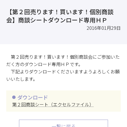
求職・採用・人材育成をしたい、セミナーで学びたい
【第２回売ります！買います！個別商談
採用情報
相談予約
お問合せ
原産地証明など証明を取得したい
会】商談シートダウンロード専用ＨＰ
その他経営相談
2016年01月29日
053-452-1111
（代表）
8:30～18:00（土日祝休）
第２回売ります！買います！個別商談会にご参加いた
だく方のダウンロード専用ＨＰです。
下記よりダウンロードくださいますようよろしくお願
いいたします。
ダウンロード
第２回商談シート（エクセルファイル）
一覧に戻る