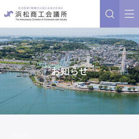
経営支援・サービス
販路を開拓したい、新商品・サービス・技術を開発し
検定試験
たい
人脈・ネットワークを広げたい
お知らせ
セミナー・イベント情報
経営について相談したい（経営安定、専門家相談な
ど）
浜松商工会議所について
創業、事業承継について相談したい
資金を調達したい
補助金を活用したい
あらゆるリスクに備えたい、福利厚生を充実させたい
入会案内
申請書類
情報収集したい、自社PRをしたい
その他