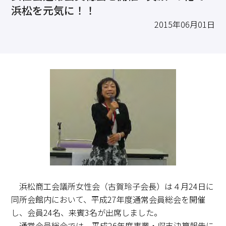
求職・採用・人材育成をしたい、セミナーで学びたい
浜松を元気に！！
採用情報
相談予約
お問合せ
原産地証明など証明を取得したい
2015年06月01日
その他経営相談
053-452-1111
（代表）
8:30～18:00（土日祝休）
浜松商工会議所女性会（古賀玲子会長）は４月24日に
同所会館内において、平成27年度通常会員総会を開催
し、会員24名、来賓3名が出席しました。
通常会員総会では、平成26年度事業・収支決算報告に