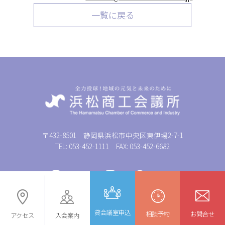
一覧に戻る
〒432-8501 静岡県浜松市中央区東伊場2-7-1
TEL: 053-452-1111 FAX: 053-452-6682
© 浜松商工会議所
貸会議室申込
相談予約
お問合せ
アクセス
入会案内
[Hamamatsu Chamber of Commerce and Industry]