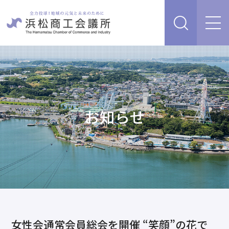
経営支援・サービス
販路を開拓したい、新商品・サービス・技術を開発し
検定試験
たい
人脈・ネットワークを広げたい
お知らせ
セミナー・イベント情報
経営について相談したい（経営安定、専門家相談な
ど）
浜松商工会議所について
創業、事業承継について相談したい
資金を調達したい
補助金を活用したい
あらゆるリスクに備えたい、福利厚生を充実させたい
入会案内
申請書類
情報収集したい、自社PRをしたい
女性会通常会員総会を開催 “笑顔”の花で