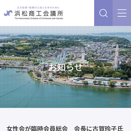
経営支援・サービス
販路を開拓したい、新商品・サービス・技術を開発し
検定試験
たい
人脈・ネットワークを広げたい
お知らせ
セミナー・イベント情報
経営について相談したい（経営安定、専門家相談な
ど）
浜松商工会議所について
創業、事業承継について相談したい
資金を調達したい
補助金を活用したい
あらゆるリスクに備えたい、福利厚生を充実させたい
入会案内
申請書類
情報収集したい、自社PRをしたい
女性会が臨時会員総会 会長に古賀玲子氏