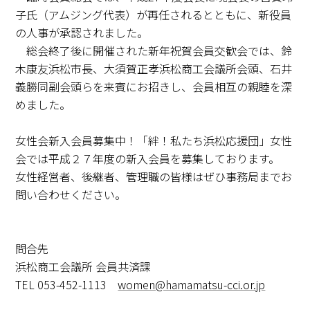
子氏（アムジング代表）が再任されるとともに、新役員
の人事が承認されました。
総会終了後に開催された新年祝賀会員交歓会では、鈴
木康友浜松市長、大須賀正孝浜松商工会議所会頭、石井
義勝同副会頭らを来賓にお招きし、会員相互の親睦を深
めました。
女性会新入会員募集中！「絆！私たち浜松応援団」女性
会では平成２７年度の新入会員を募集しております。
女性経営者、後継者、管理職の皆様はぜひ事務局までお
問い合わせください。
問合先
浜松商工会議所 会員共済課
TEL 053-452-1113
women@hamamatsu-cci.or.jp