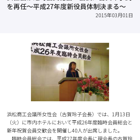
求職・採用・人材育成をしたい、セミナーで学びたい
を再任～平成27年度新役員体制決まる～
採用情報
相談予約
お問合せ
原産地証明など証明を取得したい
2015年03月01日
その他経営相談
053-452-1111
（代表）
8:30～18:00（土日祝休）
浜松商工会議所女性会（古賀玲子会長）では、1月13日
（火）に市内ホテルにおいて平成26年度臨時会員総会と
新年祝賀会員交歓会を開催し40人が出席しました。
臨時会員総会では、平成27年度会長に現会長の古賀玲