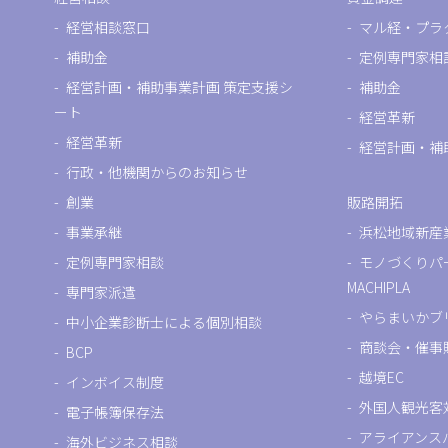
経営相談窓口
マル経・プラ
補助金
定例専門家相
経営計画・補助事業計画 策定支援シ
補助金
ート
経営革新
経営革新
経営計画・補
行政・他機関からのお知らせ
創業
販路開拓
事業承継
浜松地域新産
定例専門家相談
モノづくりパ
MACHIPLA
専門家派遣
やらまいかブ
中小企業診断士による個別相談
商談会・催事
BCP
越境EC
インボイス制度
外国人観光客
電子帳簿保存法
アライアンス
海外ビジネス相談