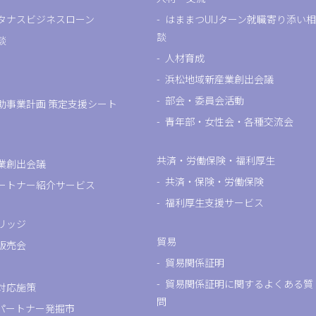
タナスビジネスローン
はままつUIJターン就職寄り添い相
談
談
人材育成
浜松地域新産業創出会議
部会・委員会活動
助事業計画 策定支援シート
青年部・女性会・各種交流会
共済・労働保険・福利厚生
業創出会議
共済・保険・労働保険
ートナー紹介サービス
福利厚生支援サービス
リッジ
貿易
販売会
貿易関係証明
貿易関係証明に関するよくある質
対応施策
問
パートナー発掘市