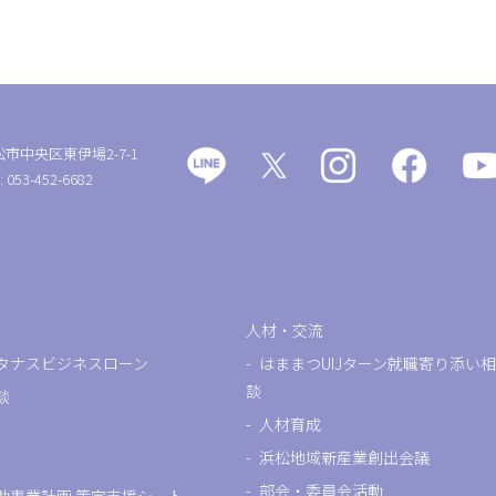
松市中央区東伊場2-7-1
: 053-452-6682
人材・交流
タナスビジネスローン
はままつUIJターン就職寄り添い相
談
談
人材育成
浜松地域新産業創出会議
部会・委員会活動