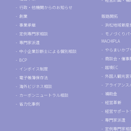
経営計画・補
行政・他機関からのお知らせ
創業
販路開拓
事業承継
浜松地域新産
定例専門家相談
モノづくりパ
MACHIPLA
専門家派遣
やらまいかブ
中小企業診断士による個別相談
商談会・催事
BCP
越境EC
インボイス制度
外国人観光客
電子帳簿保存法
アライアンス
海外ビジネス相談
補助金
カーボンニュートラル相談
経営革新
省力化事例
経営サポート
専門家派遣
定例専門家相