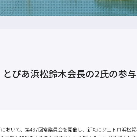
、とぴあ浜松鈴木会長の2氏の参
所において、第437回常議員会を開催し、新たにジェトロ浜松