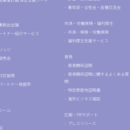
助事業計画 策定支援シート
青年部・女性会・各種交流会
共済・労働保険・福利厚生
業創出会議
共済・保険・労働保険
ートナー紹介サービス
福利厚生支援サービス
リッジ
貿易
販売会
貿易関係証明
貿易関係証明に関するよくある質
対応施策
問
パートナー発掘市
特定原産地証明書
海外ビジネス相談
ツール
広報・PRサポート
プレスリリース
談