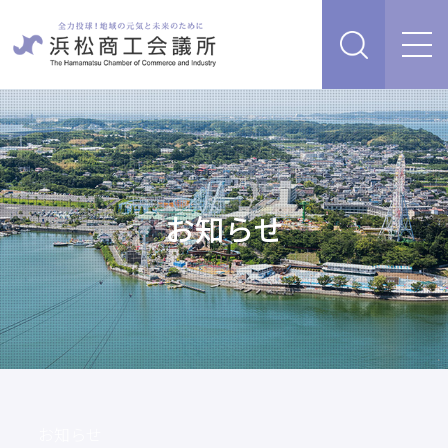
経営支援・サービス
販路を開拓したい、新商品・サービス・技術を開発し
検定試験
たい
人脈・ネットワークを広げたい
お知らせ
セミナー・イベント情報
経営について相談したい（経営安定、専門家相談な
ど）
浜松商工会議所について
創業、事業承継について相談したい
資金を調達したい
補助金を活用したい
あらゆるリスクに備えたい、福利厚生を充実させたい
入会案内
申請書類
情報収集したい、自社PRをしたい
お知らせ