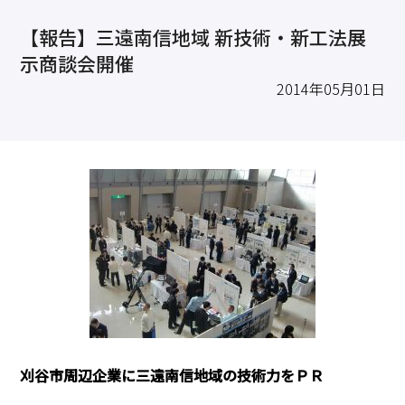
求職・採用・人材育成をしたい、セミナーで学びたい
【報告】三遠南信地域 新技術・新工法展
採用情報
相談予約
お問合せ
原産地証明など証明を取得したい
示商談会開催
その他経営相談
2014年05月01日
053-452-1111
（代表）
8:30～18:00（土日祝休）
刈谷市周辺企業に三遠南信地域の技術力をＰＲ