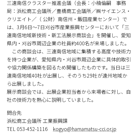
三遠南信クラスター推進会議（会長：小楠倫嗣 事務
局：浜松商工会議所／豊橋商工会議所／㈱サイエンス・
クリエイト／（ 公財）南信州・飯田産業センター）で
は、3月6日～7日刈谷市産業振興センターにおいて「三
遠南信地域新技術・新工法展示商談会」を開催し、愛知
県内・刈谷市周辺企業の社員約400名が来場しました。
この商談会は、三遠南信地域に集積する高度や技術力
を持つ企業が、愛知県内・刈谷市周辺企業に具体的取引
や協力関係構築を図るため開催したものです。当日は三
遠南信地域40社が出展し、そのうち29社が遠州地域か
ら出展しました。
展示商談会では、出展企業担当者から来場者に対し、自
社の技術力を熱心に説明していました。
問合先
浜松商工会議所 工業振興課
TEL 053-452-1116
kogyo@hamamatsu-cci.or.jp