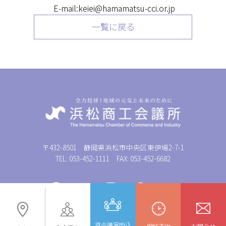
E-mail:keiei@hamamatsu-cci.or.jp
一覧に戻る
〒432-8501 静岡県浜松市中央区東伊場2-7-1
TEL: 053-452-1111 FAX: 053-452-6682
© 浜松商工会議所
貸会議室申込