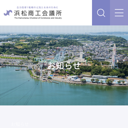
経営支援・サービス
販路を開拓したい、新商品・サービス・技術を開発し
検定試験
たい
人脈・ネットワークを広げたい
お知らせ
セミナー・イベント情報
経営について相談したい（経営安定、専門家相談な
ど）
浜松商工会議所について
創業、事業承継について相談したい
資金を調達したい
補助金を活用したい
あらゆるリスクに備えたい、福利厚生を充実させたい
入会案内
申請書類
情報収集したい、自社PRをしたい
お知らせ