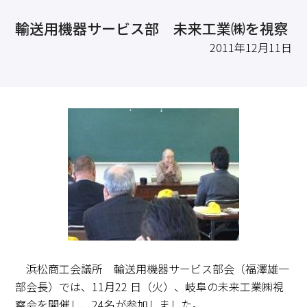
求職・採用・人材育成をしたい、セミナーで学びたい
輸送用機器サービス部 未来工業㈱を視察
採用情報
相談予約
お問合せ
原産地証明など証明を取得したい
2011年12月11日
その他経営相談
053-452-1111
（代表）
8:30～18:00（土日祝休）
浜松商工会議所 輸送用機器サービス部会（福澤雄一
部会長）では、11月22 日（火）、岐阜の未来工業㈱視
察会を開催し、24名が参加しました。