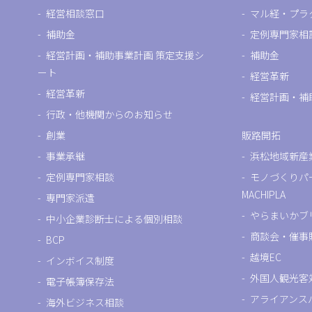
経営相談窓口
マル経・プラ
補助金
定例専門家相
経営計画・補助事業計画 策定支援シ
補助金
ート
経営革新
経営革新
経営計画・補
行政・他機関からのお知らせ
創業
販路開拓
事業承継
浜松地域新産
定例専門家相談
モノづくりパ
MACHIPLA
専門家派遣
やらまいかブ
中小企業診断士による個別相談
商談会・催事
BCP
越境EC
インボイス制度
外国人観光客
電子帳簿保存法
アライアンス
海外ビジネス相談