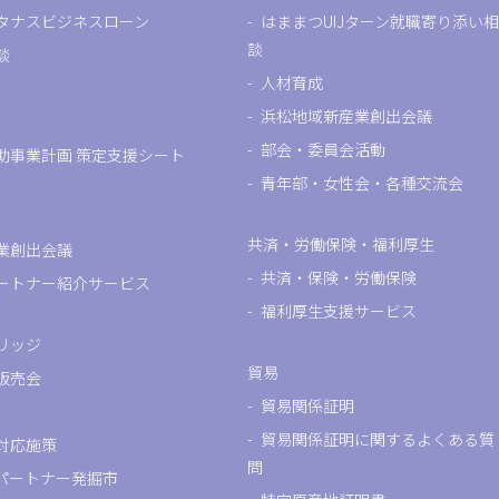
タナスビジネスローン
はままつUIJターン就職寄り添い相
談
談
人材育成
浜松地域新産業創出会議
部会・委員会活動
助事業計画 策定支援シート
青年部・女性会・各種交流会
共済・労働保険・福利厚生
業創出会議
共済・保険・労働保険
ートナー紹介サービス
福利厚生支援サービス
リッジ
貿易
販売会
貿易関係証明
貿易関係証明に関するよくある質
対応施策
問
パートナー発掘市