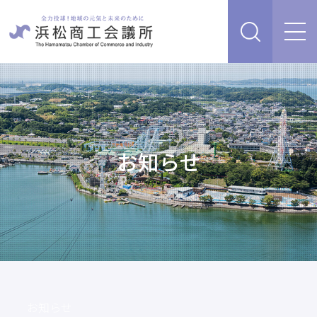
経営支援・サービス
販路を開拓したい、新商品・サービス・技術を開発し
検定試験
たい
人脈・ネットワークを広げたい
お知らせ
セミナー・イベント情報
経営について相談したい（経営安定、専門家相談な
ど）
浜松商工会議所について
創業、事業承継について相談したい
資金を調達したい
補助金を活用したい
あらゆるリスクに備えたい、福利厚生を充実させたい
入会案内
申請書類
情報収集したい、自社PRをしたい
お知らせ