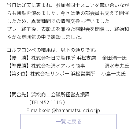
当日は好天に恵まれ、参加者同士スコアを競い合いなが
らも懇親を深めました。今回は他の部会員も交えて開催
したため、異業種間での情報交換も行いました。
プレー終了後、表彰式を兼ねた懇親会を開催し、終始和
やかな雰囲気の中で懇談しました。
ゴルフコンペの結果は、以下の通りです。
【優 勝】株式会社日立製作所 浜松支店 金田浩一氏
【準優勝】株式会社清水アルミ商事 清水寿夫氏
【第3 位】株式会社サンポー 浜松営業所 小島一夫氏
【問合先】浜松商工会議所経営支援課
（TEL:452-1115 ）
E-mail:keiei@hamamatsu-cci.or.jp
一覧に戻る