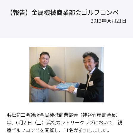
求職・採用・人材育成をしたい、セミナーで学びたい
【報告】金属機械商業部会ゴルフコンペ
採用情報
相談予約
お問合せ
原産地証明など証明を取得したい
2012年06月21日
その他経営相談
053-452-1111
（代表）
8:30～18:00（土日祝休）
浜松商工会議所金属機械商業部会（神谷竹彦部会長）
は、6月2 日（土）浜松カントリークラブにおいて、親
睦ゴルフコンペを開催し、11名が参加しました。