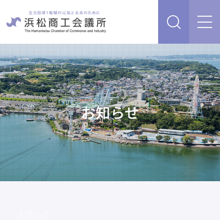
経営支援・サービス
販路を開拓したい、新商品・サービス・技術を開発し
検定試験
たい
人脈・ネットワークを広げたい
お知らせ
セミナー・イベント情報
経営について相談したい（経営安定、専門家相談な
ど）
浜松商工会議所について
創業、事業承継について相談したい
資金を調達したい
補助金を活用したい
あらゆるリスクに備えたい、福利厚生を充実させたい
入会案内
申請書類
情報収集したい、自社PRをしたい
お知らせ