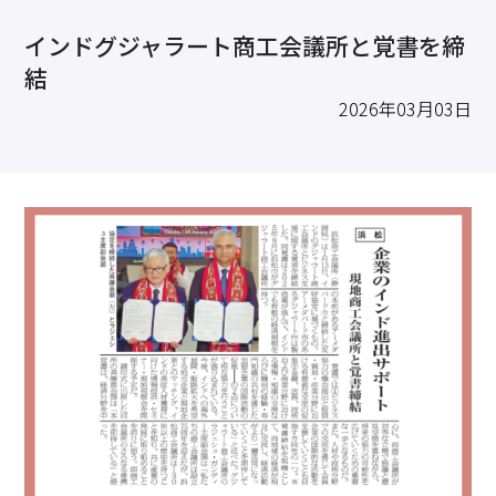
求職・採用・人材育成をしたい、セミナーで学びたい
インドグジャラート商工会議所と覚書を締
採用情報
相談予約
お問合せ
原産地証明など証明を取得したい
結
その他経営相談
2026年03月03日
053-452-1111
（代表）
8:30～18:00（土日祝休）