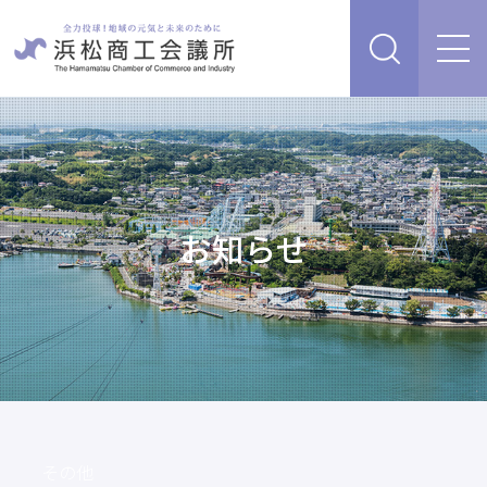
経営支援・サービス
販路を開拓したい、新商品・サービス・技術を開発し
検定試験
たい
人脈・ネットワークを広げたい
お知らせ
セミナー・イベント情報
経営について相談したい（経営安定、専門家相談な
ど）
浜松商工会議所について
創業、事業承継について相談したい
資金を調達したい
補助金を活用したい
あらゆるリスクに備えたい、福利厚生を充実させたい
入会案内
申請書類
情報収集したい、自社PRをしたい
その他