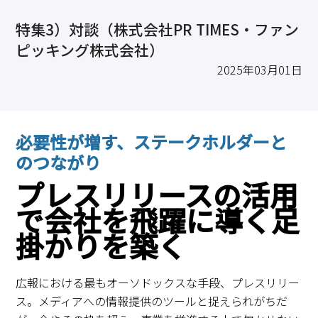
求職・採用・人材育成をしたい、セミナーで学びたい
特集3）対談（株式会社PR TIMES・ファン
採用情報
相談予約
お問合せ
原産地証明など証明を取得したい
ピッキング株式会社）
その他経営相談
2025年03月01日
053-452-1111
（代表）
8:30～18:00（土日祝休）
必要性が増す、ステークホルダーと
のつながり
プレスリリースの活用
で会社を飛躍に導く足
掛かりを築く
広報における最もオーソドックスな手段、プレスリリー
ス。メディアへの情報提供のツールと捉えられがちだ