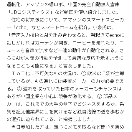
運転化、アマゾンの棚ロボ、中国の完全自動無人倉庫
「JDロジスティクス」など動画を使い紹介しました。
住宅の将来像について、アマゾンのスマートスピーカ
ー「echo」などスマートホームを紹介。小泉氏は、
「音声入力技術とAIを組み合わせると、朝起きてechoに
話しかければカーテンが開き、コーヒーを淹れたり、ニ
ュースを音声で流すなど一連の動作が自動化される。さ
らにAIが人間の行動を予測して最適な反応を示すように
なることも可能になる」と言及しました。
ＩｏＴ化に不可欠なAIの状況は、① 欧米のIT系が主導
しているが、AIの進化には装置メーカーの力が必要であ
る。 ② 遅れを取っていた日本のメーカーもチャンスは
あるが中国企業を中心に競争が激化する。 ③ 部品メー
カーは、これまでの大手の傘下でビジネスをするか、系
列を超え他業界に目を向けるなど独自路線の道を歩むか
の選択に迫られている、と指摘しました。
当日参加した方は、熱心にメモを取るなど関心を集め