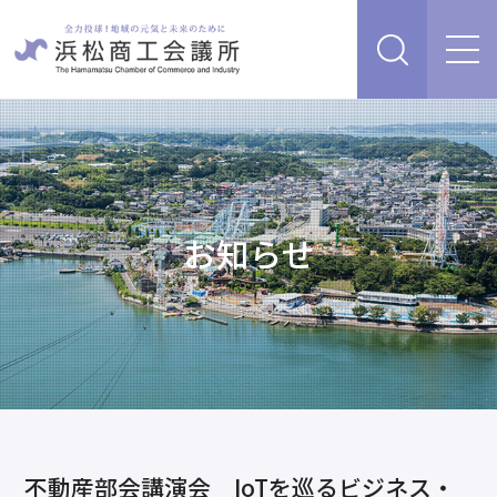
経営支援・サービス
販路を開拓したい、新商品・サービス・技術を開発し
検定試験
たい
人脈・ネットワークを広げたい
お知らせ
セミナー・イベント情報
経営について相談したい（経営安定、専門家相談な
ど）
浜松商工会議所について
創業、事業承継について相談したい
資金を調達したい
補助金を活用したい
あらゆるリスクに備えたい、福利厚生を充実させたい
入会案内
申請書類
情報収集したい、自社PRをしたい
不動産部会講演会 IoTを巡るビジネス・