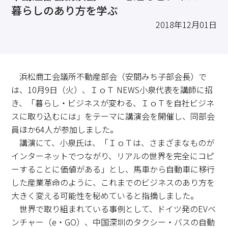
求職・採用・人材育成をしたい、セミナーで学びたい
暮らしのあり方を学ぶ
採用情報
相談予約
お問合せ
原産地証明など証明を取得したい
2018年12月01日
その他経営相談
053-452-1111
（代表）
8:30～18:00（土日祝休）
浜松商工会議所不動産部会（安間みち子部会長）で
は、10月9日（火）、ＩｏＴ NEWS小泉代表を講師に招
き、「暮らし・ビジネスが変わる、ＩｏＴを自社ビジネ
スに取り込むには」をテーマに講演会を開催し、同部会
員ほか64人が参加しました。
講演にて、小泉氏は、「ＩｏＴは、さまざまなものが
インターネットでつながり、リアルの世界を完全にコピ
ーすることに価値がある」とし、馬車から自動車に移行
した産業革命のように、これまでのビジネスのあり方を
大きく変える可能性を秘めていると指摘しました。
世界で取り組まれている事例として、ドイツ発のEVベ
ンチャー（e・GO）、中国深圳のタクシー・バスの自動