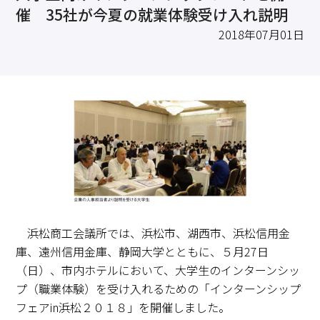
求職・採用・人材育成をしたい、セミナーで学びたい
催 35社が今夏の就業体験受け入れ説明
採用情報
相談予約
お問合せ
原産地証明など証明を取得したい
2018年07月01日
その他経営相談
053-452-1111
（代表）
8:30～18:00（土日祝休）
浜松商工会議所では、浜松市、湖西市、浜松信用金
庫、遠州信用金庫、静岡大学とともに、５月27日
（日）、市内ホテルにおいて、大学生のインターンシッ
プ（職業体験）を受け入れるための「インターンシップ
フェアin浜松２０１８」を開催しました。