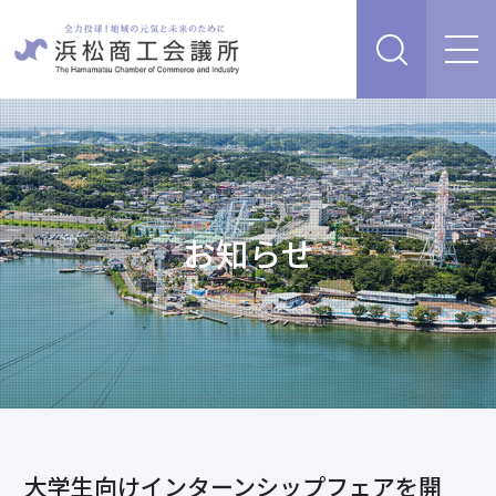
経営支援・サービス
販路を開拓したい、新商品・サービス・技術を開発し
検定試験
たい
人脈・ネットワークを広げたい
お知らせ
セミナー・イベント情報
経営について相談したい（経営安定、専門家相談な
ど）
浜松商工会議所について
創業、事業承継について相談したい
資金を調達したい
補助金を活用したい
あらゆるリスクに備えたい、福利厚生を充実させたい
入会案内
申請書類
情報収集したい、自社PRをしたい
大学生向けインターンシップフェアを開