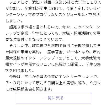
フェアには、浜松・湖西市企業35社と大学生１１８人
が参加し、企業側が学生に向けて、今夏予定しているイ
ンターンシップのプログラムやスケジュールなどを説明
しました。
超売り手市場と言われる中で、今や、このインターン
シップが企業・学生にとっても、就職・採用活動での重
要な位置付けとなってきています。
そうした中、昨年まで各機関で個別に分散開催してき
た同様の事業を集約。「産学官金」が一体となり、市内
最大規模のインターンシップフェアとして、大手就職情
報サイトが主催するフェアに先駆けて開催し、学生の集
客を図りました。
今後は、学生が希望の企業にエントリーをした上で、
７〜９月にかけて原則５日間以上の実習に臨み、９月末
には成果報告会を開きます。
一覧に戻る