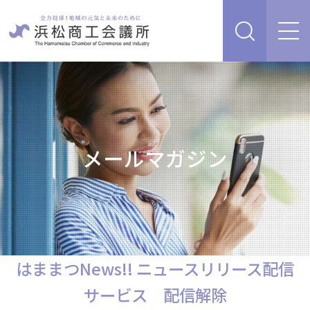
経営支援・サービス
販路を開拓したい、新商品・サービス・技術を開発し
検定試験
たい
人脈・ネットワークを広げたい
メールマガジン
セミナー・イベント情報
経営について相談したい（経営安定、専門家相談な
ど）
浜松商工会議所について
創業、事業承継について相談したい
資金を調達したい
補助金を活用したい
はままつNews!! ニュースリリース配信
あらゆるリスクに備えたい、福利厚生を充実させたい
入会案内
申請書類
サービス 配信解除
情報収集したい、自社PRをしたい