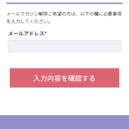
求職・採用・人材育成をしたい、セミナーで学びたい
採用情報
相談予約
お問合せ
原産地証明など証明を取得したい
メールマガジン解除ご希望の方は、以下の欄に必要事項
を入力してください。
その他経営相談
053-452-1111
メールアドレス
*
（代表）
8:30～18:00（土日祝休）