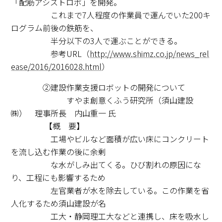
「配筋アシストロボ」を開発。
これまで7人程度の作業員で運んでいた200キ
ログラム前後の鉄筋を、
半分以下の3人で運ぶことができる。
参考URL（
http://www.shimz.co.jp/news_rel
ease/2016/2016028.html
）
②建設作業支援ロボットの開発について
すやま創意くふう研究所（須山建設
㈱） 理事所長 内山重一 氏
【概 要】
工場やビルなど面積が広い床にコンクリート
を流し込む作業の後に余剰
な水がしみ出てくる。ひび割れの原因にな
り、工程にも影響するため
左官業者が水を除去している。この作業を省
人化するため須山建設が名
工大・静岡理工大などと連携し、床を吸水し