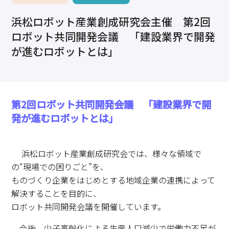
求職・採用・人材育成をしたい、セミナーで学びたい
浜松ロボット産業創成研究会主催 第2回
採用情報
相談予約
お問合せ
原産地証明など証明を取得したい
ロボット共同開発会議 「建設業界で開発
その他経営相談
が進むロボットとは」
053-452-1111
（代表）
8:30～18:00（土日祝休）
第2回ロボット共同開発会議 「建設業界で開
発が進むロボットとは」
浜松ロボット産業創成研究会では、様々な領域で
の“現場での困りごと”を、
ものづくり企業をはじめとする地域企業の連携によって
解決することを目的に、
ロボット共同開発会議を開催しています。
今後、少子高齢化による生産人口減少で労働力不足が