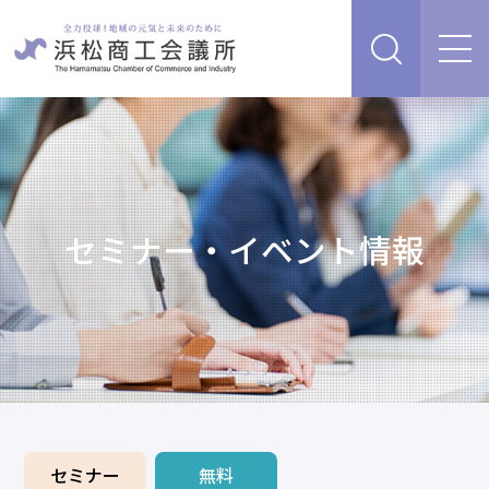
経営支援・サービス
販路を開拓したい、新商品・サービス・技術を開発し
検定試験
たい
人脈・ネットワークを広げたい
セミナー・イベント情報
セミナー・イベント情報
経営について相談したい（経営安定、専門家相談な
ど）
浜松商工会議所について
創業、事業承継について相談したい
資金を調達したい
補助金を活用したい
あらゆるリスクに備えたい、福利厚生を充実させたい
入会案内
申請書類
情報収集したい、自社PRをしたい
セミナー
無料