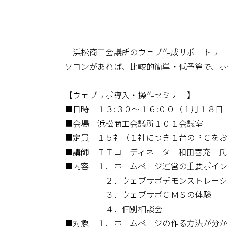
浜松商工会議所のウェブ作成サポートサー
ソコンがあれば、比較的簡単・低予算で、ホ
【ウェブサポ導入・操作セミナー】
■日時 １３:３０～１６:００（１月１８
■会場 浜松商工会議所１０１会議室
■定員 １５社（１社につき１台のＰＣをお
■講師 ＩＴコーディネータ 和田喜充 氏
■内容 １．ホームページ運営の重要ポイン
２．ウェブサポデモンストレーシ
３．ウェブサポＣＭＳの体験
４．個別相談会
■対象 １．ホームページの作る方法が分か