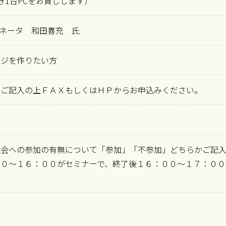
き1台PCをお貸しします）
ィネータ 和田喜充 氏
ージを作りたい方
をご記入の上ＦＡＸもしくはＨＰからお申込みください。
談会への参加の有無について「参加」「不参加」どちらかご記
３０～１６：００がセミナーで、終了後１６：００～１７：００