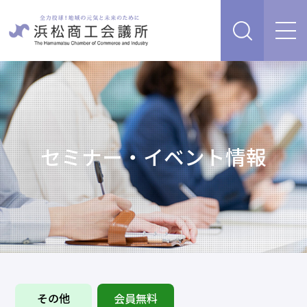
経営支援・サービス
販路を開拓したい、新商品・サービス・技術を開発し
検定試験
たい
人脈・ネットワークを広げたい
セミナー・イベント情報
セミナー・イベント情報
経営について相談したい（経営安定、専門家相談な
ど）
浜松商工会議所について
創業、事業承継について相談したい
資金を調達したい
補助金を活用したい
あらゆるリスクに備えたい、福利厚生を充実させたい
入会案内
申請書類
情報収集したい、自社PRをしたい
その他
会員無料