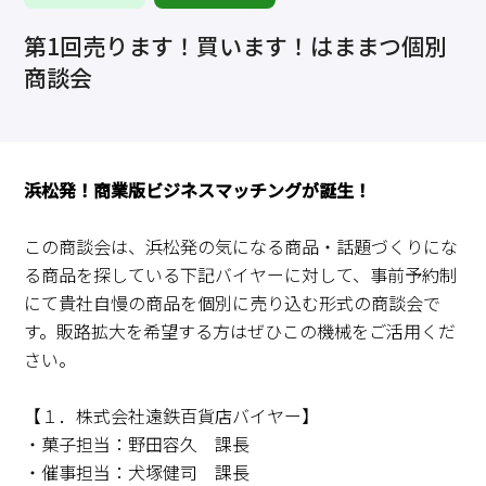
求職・採用・人材育成をしたい、セミナーで学びたい
第1回売ります！買います！はままつ個別
採用情報
相談予約
お問合せ
原産地証明など証明を取得したい
商談会
その他経営相談
053-452-1111
（代表）
8:30～18:00（土日祝休）
浜松発！商業版ビジネスマッチングが誕生！
この商談会は、浜松発の気になる商品・話題づくりにな
る商品を探している下記バイヤーに対して、事前予約制
にて貴社自慢の商品を個別に売り込む形式の商談会で
す。販路拡大を希望する方はぜひこの機械をご活用くだ
さい。
【１．株式会社遠鉄百貨店バイヤー】
・菓子担当：野田容久 課長
・催事担当：犬塚健司 課長