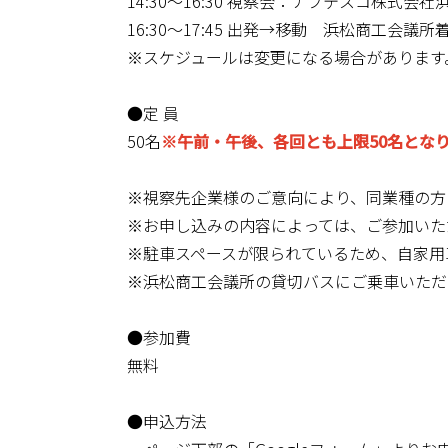
14:30～16:30 視察会：ナブテスコ株式会社
16:30～17:45 出発→移動 浜松商工会議所
※スケジュールは変更になる場合があります
●定 員
50名
※午前・午後、各回とも上限50名とな
※視察先企業様のご意向により、同業種の方
※お申し込みの内容によっては、ご参加いた
※駐車スペースが限られているため、自家用
※浜松商工会議所の貸切バスにご乗車いただ
●参加費
無料
●申込方法