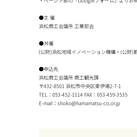
・ページ下部の「Googleフォーム」より
●主 催
浜松商工会議所 工業部会
●共催
(公財)浜松地域イノベーション機構・(公財
(公財)浜松地域イノベーション推進機構・(
●申込先
浜松商工会議所 商工観光課
〒432-8501 浜松市中央区東伊場2-7-1
TEL：053-452-1114 FAX：053-459-3535
E-mail：shoko@hamamatsu-cci.or.jp