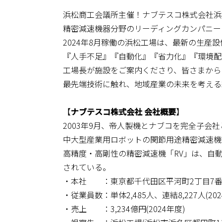
浜松商工会議所主催！ナブテスコ株式会社浜
精密減速機器分野のリーディングカンパニー
2024年8月稼働の浜松工場は、最新の生産
『人手不足』『自動化』『省力化』『環境配
工場長が施設をご案内くださり、皆さまから
最先端技術に触れ、地域産業の未来を考える
【
ナブテスコ株式会社 会社概要
】
2003年9月、帝人製機とナブコを完全子会
中大型産業用ロボットの関節用途精密減速機
高精度・高剛性の精密減速機「RV」は、自
されている。
・本社 ：東京都千代田区平河町2丁目7番
・従業員数：単体2,485人、連結8,227人(202
・売上 ：3,234億円(2024年度)