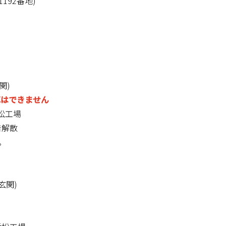
192番地)
関)
車はできません
浜松工場
着解散
。
門玄関)