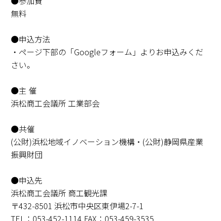
●参加費
無料
●申込方法
・ページ下部の「Googleフォーム」よりお申込みくだ
さい。
●主 催
浜松商工会議所 工業部会
●共催
(公財)浜松地域イノベーション機構・(公財)静岡県産業
振興財団
●申込先
浜松商工会議所 商工観光課
〒432-8501 浜松市中央区東伊場2-7-1
TEL：053-452-1114 FAX：053-459-3535