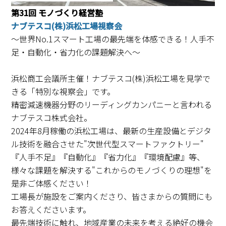
第31回 モノづくり経営塾
ナブテスコ(株)浜松工場視察会
～世界No.1スマート工場の最先端を体感できる！人手不
足・自動化・省力化の課題解決へ～
浜松商工会議所主催！ナブテスコ(株)浜松工場を見学で
きる「特別な視察会」です。
精密減速機器分野のリーディングカンパニーと言われる
ナブテスコ株式会社。
2024年8月稼働の浜松工場は、最新の生産設備とデジタ
ル技術を融合させた"次世代型スマートファクトリー"
『人手不足』『自動化』『省力化』『環境配慮』等、
様々な課題を解決する"これからのモノづくりの理想"を
是非ご体感ください！
工場長が施設をご案内くださり、皆さまからの質問にも
お答えくださいます。
最先端技術に触れ、地域産業の未来を考える絶好の機会