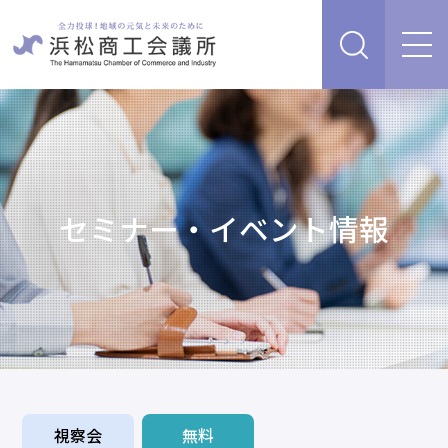
経営支援・サービス
販路を開拓したい、新商品・サービス・技術を開発し
検定試験
たい
人脈・ネットワークを広げたい
セミナー・イベント情報
セミナー・イベント情報
経営について相談したい（経営安定、専門家相談な
ど）
浜松商工会議所について
創業、事業承継について相談したい
資金を調達したい
補助金を活用したい
あらゆるリスクに備えたい、福利厚生を充実させたい
入会案内
申請書類
情報収集したい、自社PRをしたい
視察会
無料