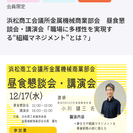
求職・採用・人材育成をしたい、セミナーで学びたい
会員限定
採用情報
相談予約
お問合せ
原産地証明など証明を取得したい
浜松商工会議所金属機械商業部会 昼食懇
その他経営相談
談会・講演会「職場に多様性を実現す
053-452-1111
（代表）
る“組織マネジメント”とは？」
8:30～18:00（土日祝休）