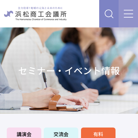
経営支援・サービス
販路を開拓したい、新商品・サービス・技術を開発し
検定試験
たい
人脈・ネットワークを広げたい
セミナー・イベント情報
セミナー・イベント情報
経営について相談したい（経営安定、専門家相談な
ど）
浜松商工会議所について
創業、事業承継について相談したい
資金を調達したい
補助金を活用したい
あらゆるリスクに備えたい、福利厚生を充実させたい
入会案内
申請書類
情報収集したい、自社PRをしたい
講演会
交流会
有料