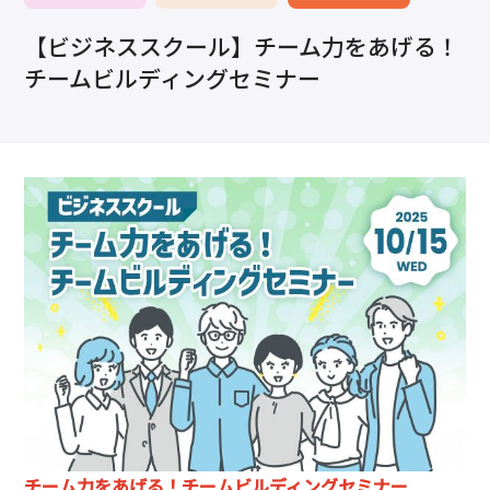
求職・採用・人材育成をしたい、セミナーで学びたい
【ビジネススクール】チーム力をあげる！
採用情報
相談予約
お問合せ
原産地証明など証明を取得したい
チームビルディングセミナー
その他経営相談
053-452-1111
（代表）
8:30～18:00（土日祝休）
チーム力をあげる！チームビルディングセミナー