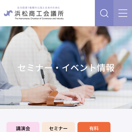
経営支援・サービス
販路を開拓したい、新商品・サービス・技術を開発し
検定試験
たい
人脈・ネットワークを広げたい
セミナー・イベント情報
セミナー・イベント情報
経営について相談したい（経営安定、専門家相談な
ど）
浜松商工会議所について
創業、事業承継について相談したい
資金を調達したい
補助金を活用したい
あらゆるリスクに備えたい、福利厚生を充実させたい
入会案内
申請書類
情報収集したい、自社PRをしたい
講演会
セミナー
有料