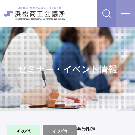
経営支援・サービス
販路を開拓したい、新商品・サービス・技術を開発し
検定試験
たい
人脈・ネットワークを広げたい
セミナー・イベント情報
セミナー・イベント情報
経営について相談したい（経営安定、専門家相談な
ど）
浜松商工会議所について
創業、事業承継について相談したい
資金を調達したい
補助金を活用したい
あらゆるリスクに備えたい、福利厚生を充実させたい
入会案内
申請書類
会員限定
情報収集したい、自社PRをしたい
その他
その他