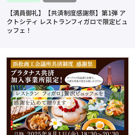
求職・採用・人材育成をしたい、セミナーで学びたい
【満員御礼】【共済制度感謝祭】第1弾 ア
採用情報
相談予約
お問合せ
原産地証明など証明を取得したい
クトシティ レストランフィガロで限定ビュ
その他経営相談
ッフェ！
053-452-1111
（代表）
8:30～18:00（土日祝休）