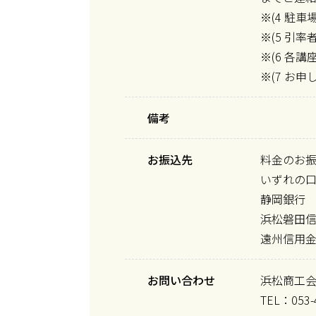
※(4 駐
※(5 引
※(6 各
※(7 お
備考
お振込先
料金のお
いずれの
静岡銀行
浜松磐田
遠州信用
お問い合わせ
浜松商工
TEL：053-