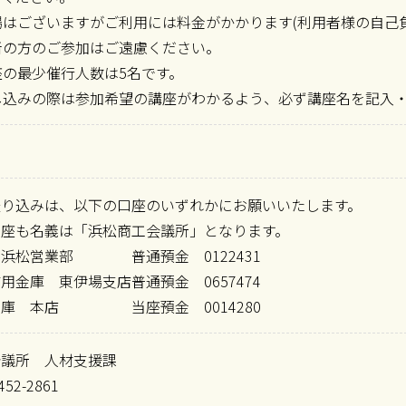
車場はございますがご利用には料金がかかります(利用者様の自己
率者の方のご参加はご遠慮ください。
講座の最少催行人数は5名です。
申し込みの際は参加希望の講座がわかるよう、必ず講座名を記入
振り込みは、以下の口座のいずれかにお願いいたします。
口座も名義は「浜松商工会議所」となります。
 浜松営業部
普通預金 0122431
信用金庫 東伊場支店
普通預金 0657474
金庫 本店
当座預金 0014280
会議所 人材支援課
452-2861