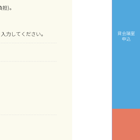
負担)。
貸会議室
・入力してください。
申込