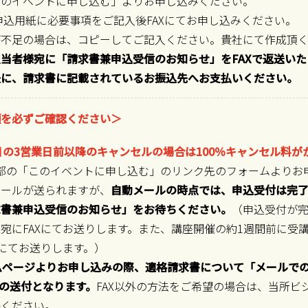
このイベントに申し込む」よりお申し込みください。
申込用紙に必要事項をご記入後FAXにてお申し込みください。
が不足の場合は、コピーしてご記入ください。貴社にて作成頂く
当者様宛に「請求書兼申込受信のお知らせ」をFAXで返送いた
後に、請求書に記載されているお振込先へお支払いください。
項を必ずご確認ください＞
座日の3営業日前以降のキャンセルの場合は100％キャンセル料が
P下部の「このイベントに申し込む」のリンク先のフォームより
メールが送られますが、
自動メールの時点では、申込受付は完了
求書兼申込受信のお知らせ」をお待ちください。
（申込受付が
宛にFAXにてお送りします。また、講座開催の約1週間前に受
Xにてお送りします。）
ページよりお申し込みの際、適格請求書について「メールで
での送付となります。
FAX以外の方法をご希望の場合は、当所ビ
絡ください。