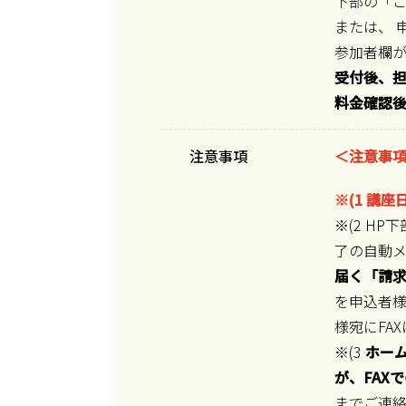
下部の「
または、 
参加者欄
受付後、担
料金確認
注意事項
＜注意事
※(1 講
※(2 H
了の自動
届く「請
を申込者様
様宛にFA
※(3
ホーム
が、FAX
までご連