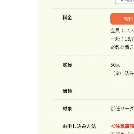
料金
有料
会員：14,
一般：18,
※教材費
定員
50人
（※申込
講師
対象
新任リー
お申し込み方法
＜注意事