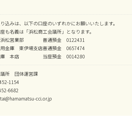
振り込みは、以下の口座のいずれかにお願いいたします。
口座も名義は「浜松商工会議所」となります。
 浜松営業部
普通預金 0122431
信用金庫 東伊場支店
普通預金 0657474
金庫 本店
当座預金 0014280
会議所 団体運営課
452-1154
452-6682
ai@hamamatsu-cci.or.jp