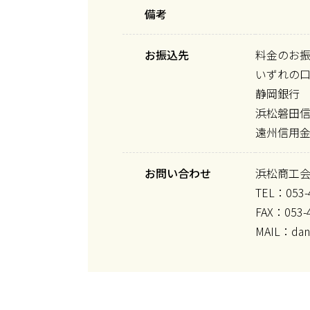
備考
お振込先
料金のお
いずれの
静岡銀行
浜松磐田
遠州信用
お問い合わせ
浜松商工
TEL：053-
FAX：053-
MAIL：dant