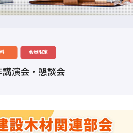
料
会員限定
年講演会・懇談会