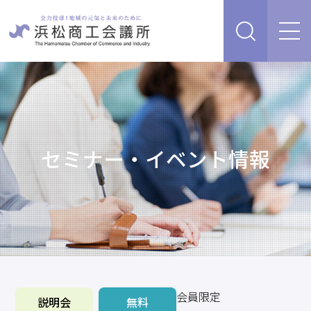
経営支援・サービス
販路を開拓したい、新商品・サービス・技術を開発し
検定試験
たい
人脈・ネットワークを広げたい
セミナー・イベント情報
セミナー・イベント情報
経営について相談したい（経営安定、専門家相談な
ど）
浜松商工会議所について
創業、事業承継について相談したい
資金を調達したい
補助金を活用したい
あらゆるリスクに備えたい、福利厚生を充実させたい
入会案内
申請書類
会員限定
情報収集したい、自社PRをしたい
説明会
無料