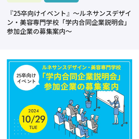
求職・採用・人材育成をしたい、セミナーで学びたい
『25卒向けイベント』～ルネサンスデザイ
採用情報
相談予約
お問合せ
原産地証明など証明を取得したい
ン・美容専門学校「学内合同企業説明会」
その他経営相談
参加企業の募集案内～
053-452-1111
（代表）
8:30～18:00（土日祝休）