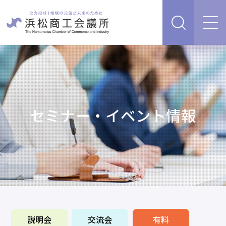
経営支援・サービス
販路を開拓したい、新商品・サービス・技術を開発し
検定試験
たい
人脈・ネットワークを広げたい
セミナー・イベント情報
セミナー・イベント情報
経営について相談したい（経営安定、専門家相談な
ど）
浜松商工会議所について
創業、事業承継について相談したい
資金を調達したい
補助金を活用したい
あらゆるリスクに備えたい、福利厚生を充実させたい
入会案内
申請書類
情報収集したい、自社PRをしたい
説明会
交流会
有料