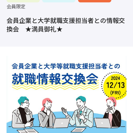
求職・採用・人材育成をしたい、セミナーで学びたい
会員限定
採用情報
相談予約
お問合せ
原産地証明など証明を取得したい
会員企業と大学就職支援担当者との情報交
その他経営相談
換会 ★満員御礼★
053-452-1111
（代表）
8:30～18:00（土日祝休）