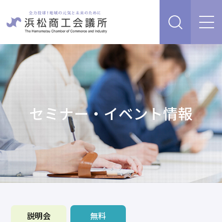
経営支援・サービス
販路を開拓したい、新商品・サービス・技術を開発し
検定試験
たい
人脈・ネットワークを広げたい
セミナー・イベント情報
セミナー・イベント情報
経営について相談したい（経営安定、専門家相談な
ど）
浜松商工会議所について
創業、事業承継について相談したい
資金を調達したい
補助金を活用したい
あらゆるリスクに備えたい、福利厚生を充実させたい
入会案内
申請書類
情報収集したい、自社PRをしたい
説明会
無料