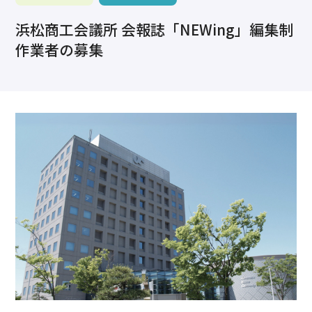
求職・採用・人材育成をしたい、セミナーで学びたい
浜松商工会議所 会報誌「NEWing」編集制
採用情報
相談予約
お問合せ
原産地証明など証明を取得したい
作業者の募集
その他経営相談
053-452-1111
（代表）
8:30～18:00（土日祝休）