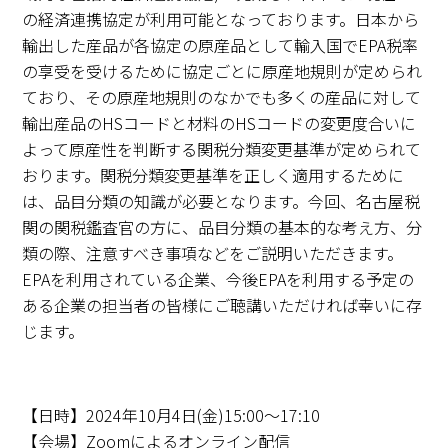
の経済連携協定が利用可能となっております。日本から
輸出した産品が各協定の原産品として輸入国でEPA税率
の享受を受けるために協定ごとに原産地規則が定められ
ており、その原産地規則のなかでも多くの産品に対して
輸出産品のHSコードと材料のHSコードの変更度合いに
よって原産性を判断する関税分類変更基準が定められて
おります。関税分類変更基準を正しく適用するために
は、品目分類の知識が必要となります。今回、名古屋税
関の関税鑑査官の方に、品目分類の基本的な考え方、分
類の際、注意すべき事項などをご説明いただきます。
EPAを利用されている企業、今後EPAを利用する予定の
ある企業の担当者の皆様にご聴講いただければ幸いに存
じます。
【日時】2024年10月4日(金)15:00～17:10
【会場】Zoomによるオンライン配信