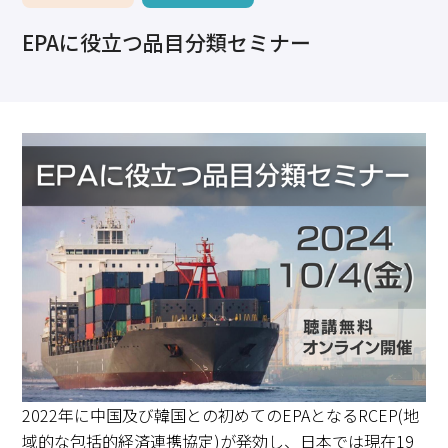
求職・採用・人材育成をしたい、セミナーで学びたい
EPAに役立つ品目分類セミナー
採用情報
相談予約
お問合せ
原産地証明など証明を取得したい
その他経営相談
053-452-1111
（代表）
8:30～18:00（土日祝休）
2022年に中国及び韓国との初めてのEPAとなるRCEP(地
域的な包括的経済連携協定)が発効し、日本では現在19