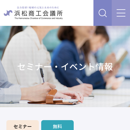
経営支援・サービス
販路を開拓したい、新商品・サービス・技術を開発し
検定試験
たい
人脈・ネットワークを広げたい
セミナー・イベント情報
セミナー・イベント情報
経営について相談したい（経営安定、専門家相談な
ど）
浜松商工会議所について
創業、事業承継について相談したい
資金を調達したい
補助金を活用したい
あらゆるリスクに備えたい、福利厚生を充実させたい
入会案内
申請書類
情報収集したい、自社PRをしたい
セミナー
無料