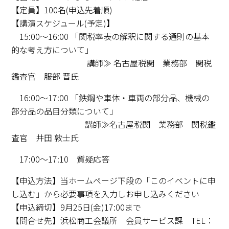
【定員】100名(申込先着順)
【講演スケジュール(予定)】
15:00～16:00 「関税率表の解釈に関する通則の基本
的な考え方について」
講師≫ 名古屋税関 業務部 関税
鑑査官 服部 晋氏
16:00～17:00 「鉄鋼や車体・車両の部分品、機械の
部分品の品目分類について」
講師≫名古屋税関 業務部 関税鑑
査官 井田 敦士氏
17:00～17:10 質疑応答
【申込方法】当ホームページ下段の「このイベントに申
し込む」から必要事項を入力しお申し込みください
【申込締切】9月25日(金)17:00まで
【問合せ先】浜松商工会議所 会員サービス課
TEL：