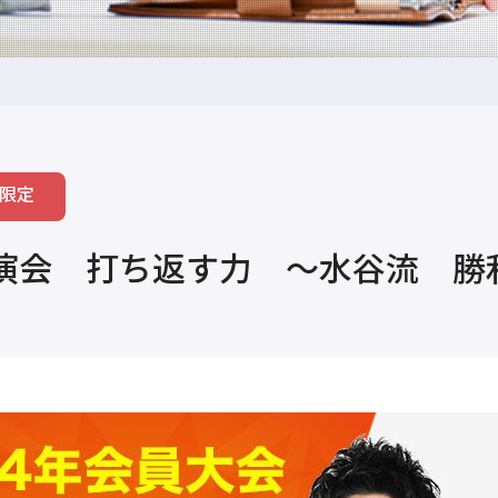
限定
講演会 打ち返す力 ～水谷流 勝