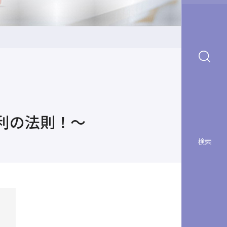
利の法則！～
検索