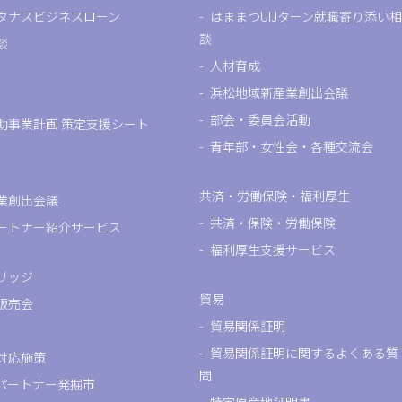
タナスビジネスローン
はままつUIJターン就職寄り添い相
談
談
人材育成
浜松地域新産業創出会議
部会・委員会活動
助事業計画 策定支援シート
青年部・女性会・各種交流会
共済・労働保険・福利厚生
業創出会議
共済・保険・労働保険
ートナー紹介サービス
福利厚生支援サービス
リッジ
貿易
販売会
貿易関係証明
貿易関係証明に関するよくある質
対応施策
問
パートナー発掘市