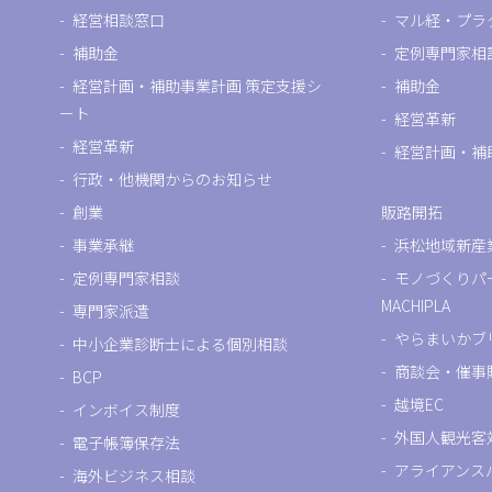
経営相談窓口
マル経・プラ
補助金
定例専門家相
経営計画・補助事業計画 策定支援シ
補助金
ート
経営革新
経営革新
経営計画・補
行政・他機関からのお知らせ
創業
販路開拓
事業承継
浜松地域新産
定例専門家相談
モノづくりパ
MACHIPLA
専門家派遣
やらまいかブ
中小企業診断士による個別相談
商談会・催事
BCP
越境EC
インボイス制度
外国人観光客
電子帳簿保存法
アライアンス
海外ビジネス相談