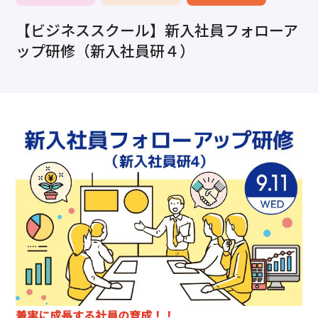
求職・採用・人材育成をしたい、セミナーで学びたい
【ビジネススクール】新入社員フォローア
採用情報
相談予約
お問合せ
原産地証明など証明を取得したい
ップ研修（新入社員研４）
その他経営相談
053-452-1111
（代表）
8:30～18:00（土日祝休）
着実に成長する社員の育成！！