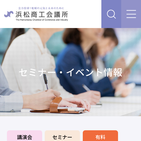
経営支援・サービス
販路を開拓したい、新商品・サービス・技術を開発し
検定試験
たい
人脈・ネットワークを広げたい
セミナー・イベント情報
セミナー・イベント情報
経営について相談したい（経営安定、専門家相談な
ど）
浜松商工会議所について
創業、事業承継について相談したい
資金を調達したい
補助金を活用したい
あらゆるリスクに備えたい、福利厚生を充実させたい
入会案内
申請書類
情報収集したい、自社PRをしたい
講演会
セミナー
有料