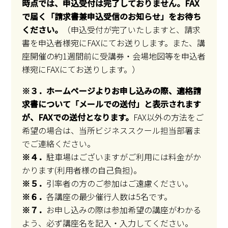
時点では、申込受付は完了しておりません。FAX
で届く「
請求書兼申込受信のお知らせ
」をお待ち
ください。
（申込受付が完了いたしますと、請求
書を申込者様宛にFAXにてお送りします。また、講
座開催の約1週間前に受講券・会場地図等を申込者
様宛にFAXにてお送りします。）
※３．ホームページよりお申し込みの際、適格請
求書について「メールでの送付」と表示されます
が、FAXでの送付となります。
FAX以外の方法をご
希望の場合は、当所ビジネススクール担当部署ま
でご連絡ください。
※４．
駐車場はございますがご利用には料金がか
かります(利用者様の自己負担)。
※５．
引率者の方のご参加はご遠慮ください。
※６．
各講座の最少催行人数は5名です。
※７．
お申し込みの際は参加希望の講座がわかる
よう、必ず講座名を記入・入力してください。