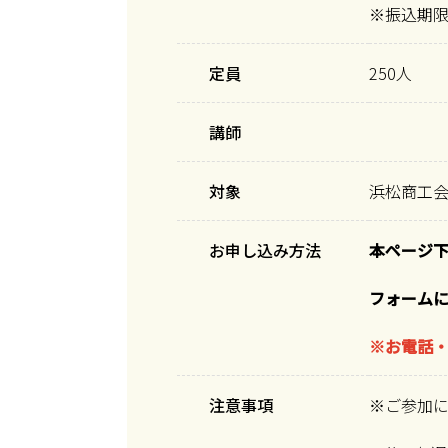
※振込期限：
定員
250人
講師
対象
浜松商工
お申し込み方法
本ページ
フォーム
※お電話
注意事項
※ご参加