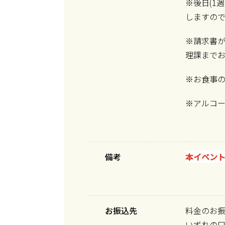
※後日(1
しますので
※請求書
理課まで
※お食事
※アルコ
備考
本イベン
お振込先
料金のお
いずれの