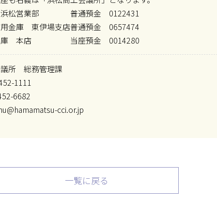
 浜松営業部
普通預金 0122431
信用金庫 東伊場支店
普通預金 0657474
金庫 本店
当座預金 0014280
会議所 総務管理課
452-1111
452-6682
@hamamatsu-cci.or.jp
一覧に戻る