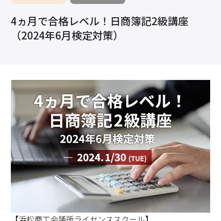
求職・採用・人材育成をしたい、セミナーで学びたい
4ヵ月で合格レベル！日商簿記2級講座
採用情報
相談予約
お問合せ
原産地証明など証明を取得したい
（2024年6月検定対策）
その他経営相談
053-452-1111
（代表）
8:30～18:00（土日祝休）
【浜松商工会議所ライセンススクール】