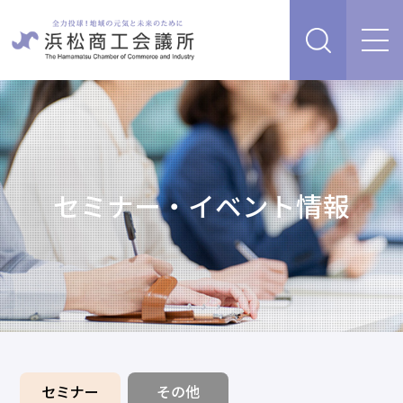
経営支援・サービス
販路を開拓したい、新商品・サービス・技術を開発し
検定試験
たい
人脈・ネットワークを広げたい
セミナー・イベント情報
セミナー・イベント情報
経営について相談したい（経営安定、専門家相談な
ど）
浜松商工会議所について
創業、事業承継について相談したい
資金を調達したい
補助金を活用したい
あらゆるリスクに備えたい、福利厚生を充実させたい
入会案内
申請書類
情報収集したい、自社PRをしたい
セミナー
その他