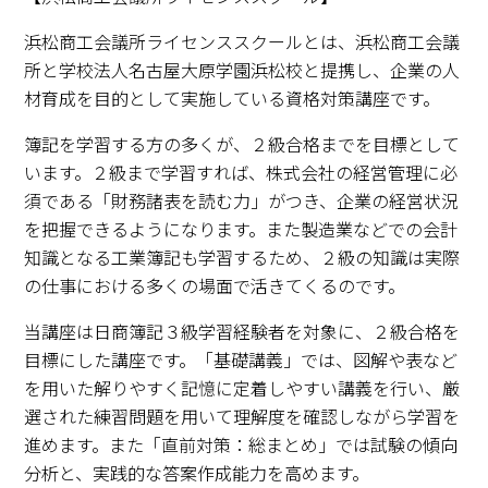
浜松商工会議所ライセンススクールとは、浜松商工会議
所と学校法人名古屋大原学園浜松校と提携し、企業の人
材育成を目的として実施している資格対策講座です。
簿記を学習する方の多くが、２級合格までを目標として
います。２級まで学習すれば、株式会社の経営管理に必
須である「財務諸表を読む力」がつき、企業の経営状況
を把握できるようになります。また製造業などでの会計
知識となる工業簿記も学習するため、２級の知識は実際
の仕事における多くの場面で活きてくるのです。
当講座は日商簿記３級学習経験者を対象に、２級合格を
目標にした講座です。「基礎講義」では、図解や表など
を用いた解りやすく記憶に定着しやすい講義を行い、厳
選された練習問題を用いて理解度を確認しながら学習を
進めます。また「直前対策：総まとめ」では試験の傾向
分析と、実践的な答案作成能力を高めます。