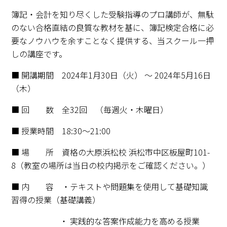
簿記・会計を知り尽くした受験指導のプロ講師が、無駄
のない合格直結の良質な教材を基に、簿記検定合格に必
要なノウハウを余すことなく提供する、当スクール一押
しの講座です。
■ 開講期間
2024年1月30日（火） ～ 2024年5月16日
（木）
■ 回 数
全32回 （毎週火・木曜日）
■ 授業時間
18:30～21:00
■ 場 所
資格の大原浜松校 浜松市中区板屋町101-
8（教室の場所は当日の校内掲示をご確認ください。）
■ 内 容 ・テキストや問題集を使用して基礎知識
習得の授業（基礎講義）
・ 実践的な答案作成能力を高める授業