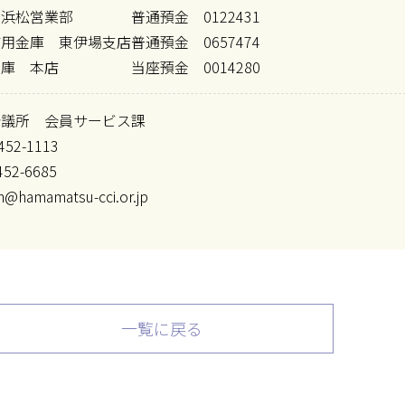
 浜松営業部
普通預金 0122431
信用金庫 東伊場支店
普通預金 0657474
金庫 本店
当座預金 0014280
会議所 会員サービス課
452-1113
452-6685
n@hamamatsu-cci.or.jp
一覧に戻る