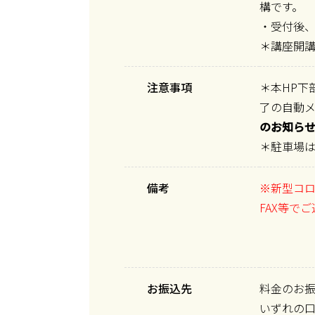
構です。
・受付後、
＊講座開講
注意事項
＊本HP下
了の自動
のお知らせ
＊駐車場
備考
※新型コ
FAX等で
お振込先
料金のお
いずれの