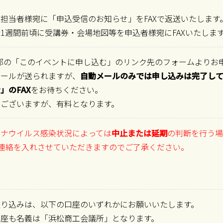
担当者様宛に「申込受信のお知らせ」をFAXで返送いたします
1週間前頃に受講券・会場地図等を申込者様宛にFAXいたしま
部の「このイベントに申し込む」のリンク先のフォームよりお
メールが送られますが、
自動メールのみでは申し込みは完了し
」のFAX
をお待ちください。
はございますが、有料となります。
ロナウイルス感染状況によっては
中止または延期
の判断を行う場
ご連絡を入れさせていただきますのでご了承ください。
振り込みは、以下の口座のいずれかにお願いいたします。
口座も名義は「浜松商工会議所」となります。