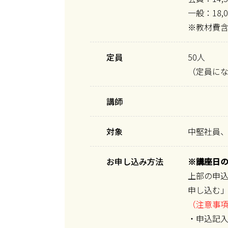
一般：18,
※教材費
定員
50人
（定員に
講師
対象
中堅社員
お申し込み方法
※講座日の
上部の申込
申し込む
（注意事
・申込記