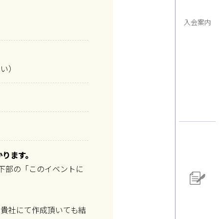
入会案内
さい）
かります。
、下部の「このイベントに
。貴社にて作成頂いても結