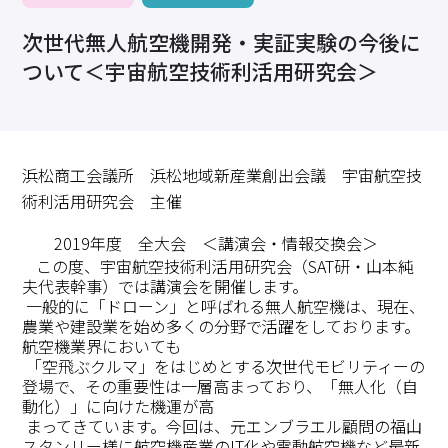
求職・採用・人材育成をしたい、セミナーで学びたい
次世代無人航空機開発・実証実験の今後に
採用情報
相談予約
お問合せ
原産地証明など証明を取得したい
ついて＜宇宙航空技術利活用研究会＞
その他経営相談
053-452-1111
（代表）
8:30～18:00（土日祝休）
浜松商工会議所 浜松地域新産業創出会議 宇宙航空技
術利活用研究会 主催
2019年度 全大会 ＜講演会・情報交換会＞
この度、宇宙航空技術利活用研究会（SAT研・山本純
夫代表幹事）では講演会を開催します。
一般的に「ドローン」と呼ばれる無人航空機は、現在、
農業や建設業を始め多くの分野で活躍をしております。
航空機業界においても
「空飛ぶクルマ」をはじめとする次世代モビリティーの
登場で、その重要性は一層高まっており、「無人化（自
動化）」に向けた機運が高
まってきています。今回は、元エンブラエル顧問の福山
スタンリー様に航空機産業のIT化や電動航空機など最新