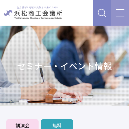
経営支援・サービス
販路を開拓したい、新商品・サービス・技術を開発し
検定試験
たい
人脈・ネットワークを広げたい
セミナー・イベント情報
セミナー・イベント情報
経営について相談したい（経営安定、専門家相談な
ど）
浜松商工会議所について
創業、事業承継について相談したい
資金を調達したい
補助金を活用したい
あらゆるリスクに備えたい、福利厚生を充実させたい
入会案内
申請書類
情報収集したい、自社PRをしたい
講演会
無料