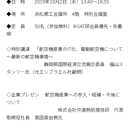
◆日 時 2019年10月2日（水）13:40～16:55
◆場 所 浜松商工会議所 4階 特別会議室
◆定 員 50名（参加無料）※SAT研会員優先・先着
順
◇特別講演 「航空機産業のIT化、電動航空機について
～最新の航空機事情～
静岡県国際経済交流親交委員 福山ス
タンリー氏（元エンブラエル社顧問）
◇企業プレゼン 航空機産業への参入・経緯・今後に
ついて
株式会社中遠熱処理技研 代表
取締役社長 高田直由樹氏