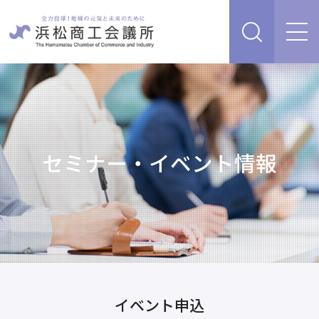
経営支援・サービス
販路を開拓したい、新商品・サービス・技術を開発し
検定試験
たい
人脈・ネットワークを広げたい
セミナー・イベント情報
セミナー・イベント情報
経営について相談したい（経営安定、専門家相談な
ど）
浜松商工会議所について
創業、事業承継について相談したい
資金を調達したい
補助金を活用したい
あらゆるリスクに備えたい、福利厚生を充実させたい
入会案内
申請書類
イベント申込
情報収集したい、自社PRをしたい