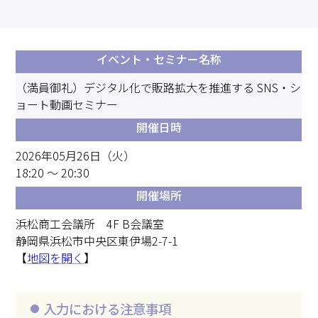
求職・採用・人材育成をしたい、セミナーで学びたい
採用情報
相談予約
お問合せ
原産地証明など証明を取得したい
その他経営相談
イベント
・
セミナー名称
053-452-1111
（代表）
（満員御礼）デジタル化で販路拡大を推進する SNS・シ
8:30～18:00（土日祝休）
ョート動画セミナー
開催日時
2026年05月26日（火）
18:20 ～ 20:30
開催場所
浜松商工会議所 4F B会議室
静岡県浜松市中央区東伊場2-7-1
【
地図を開く
】
入力における注意事項